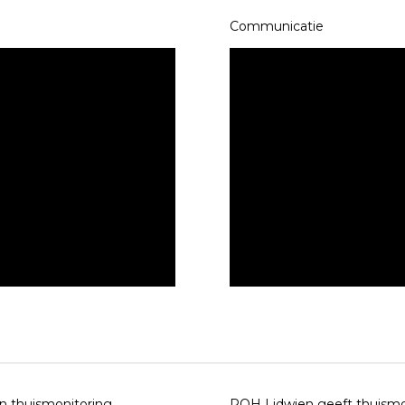
Communicatie
n thuismonitoring
POH Lidwien geeft t
huismon