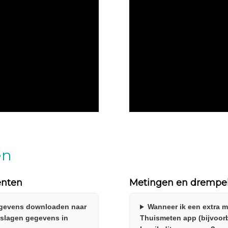
en
ënten
Metingen en drempe
egevens downloaden naar
Wanneer ik een extra 
eslagen gegevens in
Thuismeten app (bijvoor