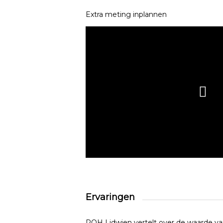
Extra meting inplannen
Ervaringen
POH Lidwien vertelt over de waarde va